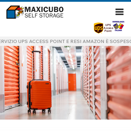
UPS
Access
Point
RVIZIO UPS ACCESS POINT E RESI AMAZON È SOSPESO F