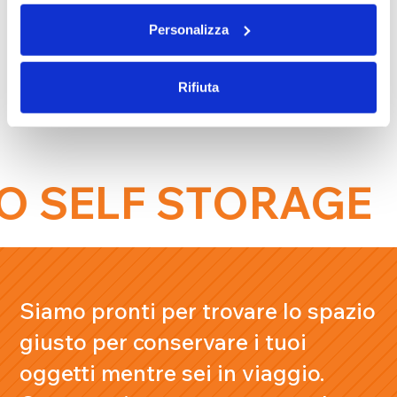
individuali 24/7.
Personalizza
Zero vincoli:
contratti mensili che si
adattano alla durata del tuo viaggio.
Rifiuta
 SELF STORAGE
Siamo pronti per trovare lo spazio
giusto per conservare i tuoi
oggetti mentre sei in viaggio.