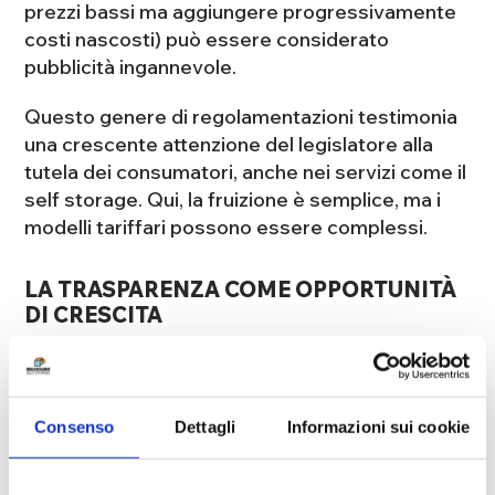
prezzi bassi ma aggiungere progressivamente
costi nascosti) può essere considerato
pubblicità ingannevole.
Questo genere di regolamentazioni testimonia
una crescente attenzione del legislatore alla
tutela dei consumatori, anche nei servizi come il
self storage. Qui, la fruizione è semplice, ma i
modelli tariffari possono essere complessi.
LA TRASPARENZA COME OPPORTUNITÀ
DI CRESCITA
La trasparenza non è solo un obbligo legale, ma
anche un'opportunità per le aziende di crescere.
Adottare pratiche di prezzo chiare può portare
Consenso
Dettagli
Informazioni sui cookie
a un aumento della clientela. I clienti si sentono
più sicuri quando sanno esattamente cosa