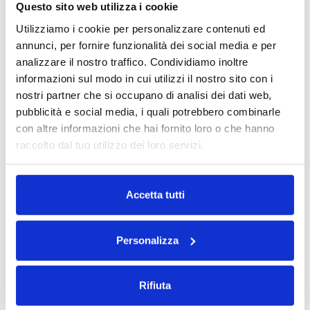
stanno pagando. Questo porta a una maggiore
Questo sito web utilizza i cookie
soddisfazione e, di conseguenza, a recensioni
Utilizziamo i cookie per personalizzare contenuti ed
positive.
annunci, per fornire funzionalità dei social media e per
analizzare il nostro traffico. Condividiamo inoltre
CONCLUSIONE: TRASPARENZA COME
informazioni sul modo in cui utilizzi il nostro sito con i
LEVA DI FIDUCIA E COMPETITIVITÀ
nostri partner che si occupano di analisi dei dati web,
pubblicità e social media, i quali potrebbero combinarle
In sintesi, la trasparenza dei prezzi nel self
con altre informazioni che hai fornito loro o che hanno
storage non è solo un buon comportamento
raccolto dal tuo utilizzo dei loro servizi.
commerciale. Sta diventando uno
standard
atteso dai clienti
e un elemento chiave di
competitività per le imprese.
Accetta tutti
In Maxicubo, crediamo in una policy di prezzo
trasparente ed onesta. Non applichiamo
Personalizza
fastidiosi sovrapprezzi che di solito si
nascondono dietro a diciture come "spese
Rifiuta
amministrative". I prezzi che pubblichiamo sono